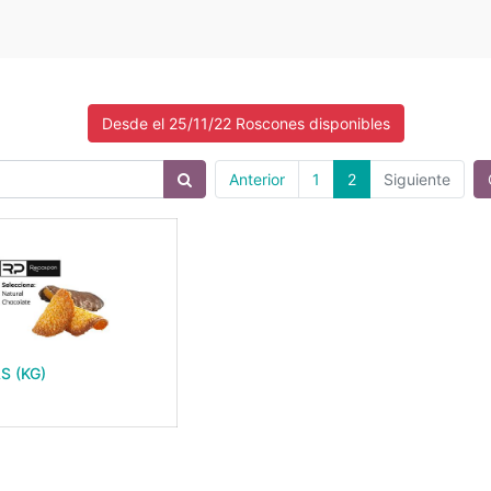
Desde el 25/11/22 Roscones disponibles
Anterior
1
2
Siguiente
S (KG)